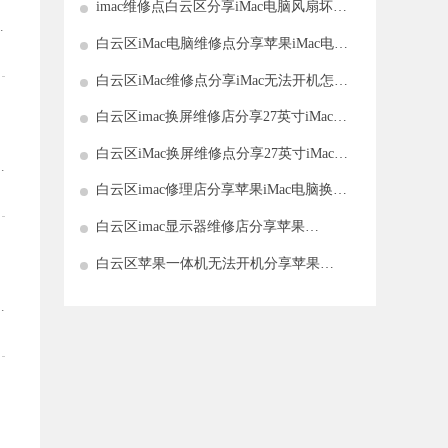
imac维修点白云区分享iMac电脑风扇坏了
如何解决
接
白云区iMac电脑维修点分享苹果iMac电脑
屏幕坏了原因有哪些
白云区iMac维修点分享iMac无法开机怎么
办?
白云区imac换屏维修店分享27英寸iMac电
脑屏幕坏了维修多少钱
白云区iMac换屏维修点分享27英寸iMac电
有
脑屏幕坏了解决方法介绍
白云区imac修理店分享苹果iMac电脑换风
数
扇维修费用是多少
白云区imac显示器维修店分享苹果
iMacPro电脑显示器维修需要多少钱
白云区苹果一体机无法开机分享苹果
iMacPro电脑开不了机解决方法
对
无