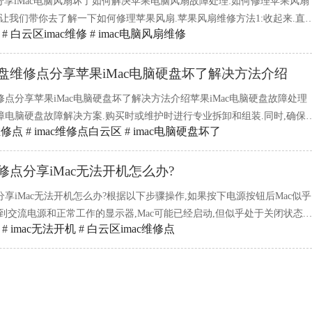
区分享iMac电脑风扇坏了如何解决苹果电脑风扇故障处理:如何修理苹果风扇
让我们带你去了解一下如何修理苹果风扇.苹果风扇维修方法1:收起来.直
#
白云区imac维修
#
imac电脑风扇维修
新固定,然后重新安装.苹果风扇的维修方法2:如果风扇是回风片,用钳子夹一
机吹风.imac维修点白云区分享iMac电脑风
硬盘维修点分享苹果iMac电脑硬盘坏了解决方法介绍
维修点分享苹果iMac电脑硬盘坏了解决方法介绍苹果iMac电脑硬盘故障处理
障电脑硬盘故障解决方案.购买时或维护时进行专业拆卸和组装.同时,确保
维修点
#
imac维修点白云区
#
imac电脑硬盘坏了
您处理这些问题.没有必要自己拆卸和组装.如果硬盘购买或维护成功,并且
需出售数据,数据保存在硬盘中.白云区iMac硬盘
维修点分享iMac无法开机怎么办?
点分享iMac无法开机怎么办?根据以下步骤操作,如果按下电源按钮后Mac似乎
到交流电源和正常工作的显示器,Mac可能已经启动,但似乎处于关闭状态.
#
imac无法开机
#
白云区imac维修点
云区iMac维修点的工程师提供的以下步骤.白云区iMac维修点分享iMac
ac上按住电源按钮至少10秒钟,然后松开电源按钮.